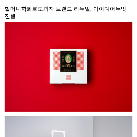
할머니학화호도과자 브랜드 리뉴얼,
아이디어두잇
진행